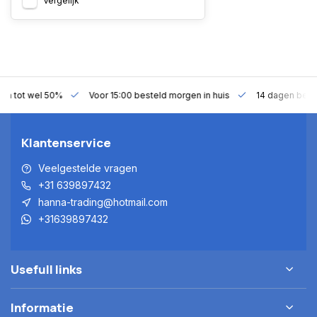
Vergelijk
gen tot wel 50%
Voor 15:00 besteld morgen in huis
14 dagen bede
Klantenservice
Veelgestelde vragen
+31 639897432
hanna-trading@hotmail.com
+31639897432
Usefull links
Informatie