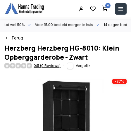
0
en tot wel 50%
Voor 15:00 besteld morgen in huis
14 dagen beden
Terug
Herzberg
Herzberg HG-8010: Klein
Opberggarderobe - Zwart
0/5 (0 Reviews)
Vergelijk
-37%