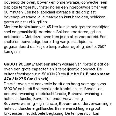
bovenop de oven, boven- en onderwarmte, convectie, een
traploze temperatuurinstelling en een ingebouwde timer van
60 minuten. Een heel speciaal extraatje is de grillplaat
bovenop waarmee je je maaltijden kunt bereiden, schikken,
garen en natuurlijk grillen.
Met een kookruimte van 45 liter kun je ook grotere maaltijden
snel en gemakkelijk bereiden. Bakken, roosteren, grillen,
ontdooien... Met deze oven ben je op alles voorbereid. Een
snelle en eenvoudige bereiding van je maaltijden is
gegarandeerd dankzij de temperatuurregeling, die tot 250°
kan gaan.
GROOT VOLUME:
Met een intern volume van 45liter biedt de
oven een grote capaciteit en is tegelijkertijd compact. De
buitenafmetingen zijn: 58x33x29 cm (L x h x B).
Binnen maat
47x 31x27.5 Cm ( Lxhxb)
De mini-oven met convectie heeft een hoog vermogen van
1800 W en biedt 5 verschillende kookfuncties: Boven- en
onderverwarming + heteluchtfunctie, Bovenverwarming +
heteluchtfunctie, Boven- en onderverwarming,
Bovenverwarming + grillfunctie, Boven- en onderverwarming +
heteluchtfunctie + grillfunctie. Binnenverlichting en groot
kijkvenster met dubbele beglazing. De temperatuur kan