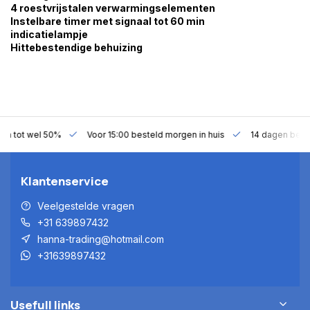
4 roestvrijstalen verwarmingselementen
Instelbare timer met signaal tot 60 min
indicatielampje
Hittebestendige behuizing
gen tot wel 50%
Voor 15:00 besteld morgen in huis
14 dagen bede
Klantenservice
Veelgestelde vragen
+31 639897432
hanna-trading@hotmail.com
+31639897432
Usefull links