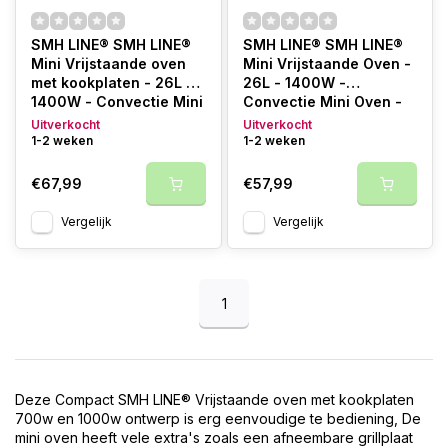
knapperig van buiten en zijn cakes, muffins, taartbodems of
bakvormen luchtig en vochtig.
SMH LINE® SMH LINE®
SMH LINE® SMH LINE®
Mini Vrijstaande oven
Mini Vrijstaande Oven -
Specificatie
met kookplaten - 26L -
26L - 1400W -
1400W - Convectie Mini
Convectie Mini Oven -
Inhoud: 45 liter
Oven - Geëmailleerde
Geëmailleerde Holte -
Uitverkocht
Uitverkocht
kookplaat 1000w
Holte - Zwart
Zwart
1-2 weken
1-2 weken
kookplaat 700w
Boven-/onderwarmte
€67,99
€57,99
Convectie
Bakken, roosteren, grillen, ontdooien
Vergelijk
Vergelijk
Eenvoudige bediening
Groot kijkvenster
Vermogen: 1800 W
4 roestvrijstalen verwarmingselementen
1
Instelbare timer met signaal tot 60 min
indicatielampje
Hittebestendige behuizing
Deze Compact SMH LINE® Vrijstaande oven met kookplaten
700w en 1000w ontwerp is erg eenvoudige te bediening, De
mini oven heeft vele extra's zoals een afneembare grillplaat