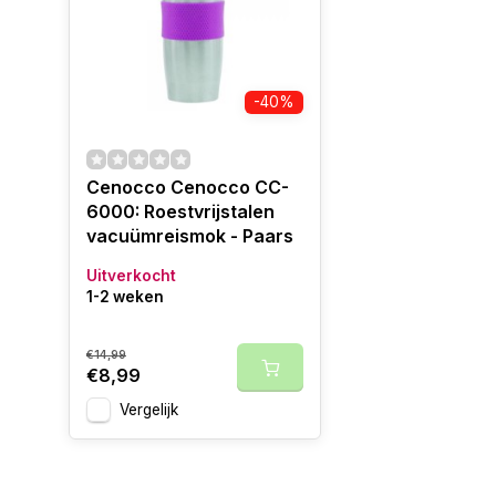
-40%
Cenocco Cenocco CC-
6000: Roestvrijstalen
vacuümreismok - Paars
Uitverkocht
1-2 weken
€14,99
€8,99
Vergelijk