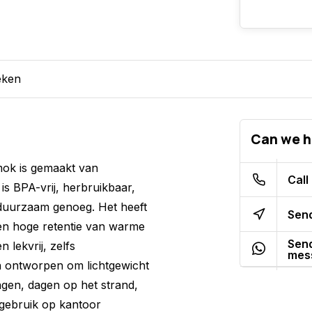
eken
Can we h
mok is gemaakt van
Call
 is BPA-vrij, herbruikbaar,
 duurzaam genoeg. Het heeft
Send
en hoge retentie van warme
Send
 lekvrij, zelfs
mes
jn ontworpen om lichtgewicht
ingen, dagen op het strand,
s gebruik op kantoor