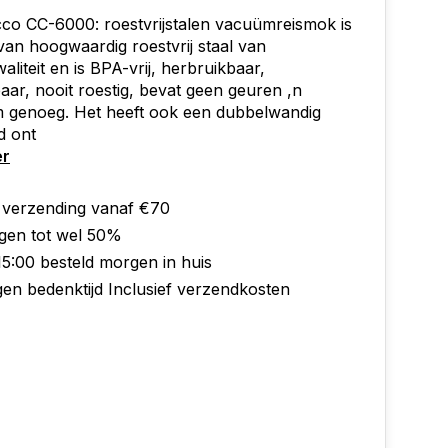
co CC-6000: roestvrijstalen vacuümreismok is
an hoogwaardig roestvrij staal van
aliteit en is BPA-vrij, herbruikbaar,
ar, nooit roestig, bevat geen geuren ,n
 genoeg. Het heeft ook een dubbelwandig
d ont
er
s verzending vanaf €70
ngen tot wel 50%
15:00 besteld morgen in huis
gen bedenktijd Inclusief verzendkosten