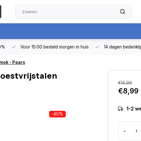
50%
Voor 15:00 besteld morgen in huis
14 dagen bedenkti
mok - Paars
estvrijstalen
€14,99
€8,99
1-2 w
-40%
-