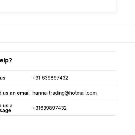
elp?
 us
+31 639897432
 us an email
hanna-trading@hotmail.com
 us a
+31639897432
sage