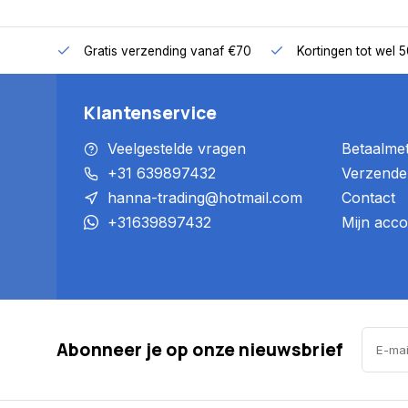
Gratis verzending vanaf €70
Kortingen tot wel 
Klantenservice
Veelgestelde vragen
Betaalme
+31 639897432
Verzende
hanna-trading@hotmail.com
Contact
+31639897432
Mijn acco
Abonneer je op onze nieuwsbrief