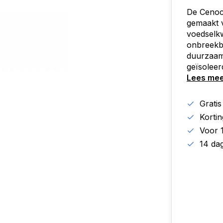
De Cenoc
gemaakt v
voedselkw
onbreekba
duurzaam
geïsoleer
Lees me
Grati
Korti
Voor 
14 da