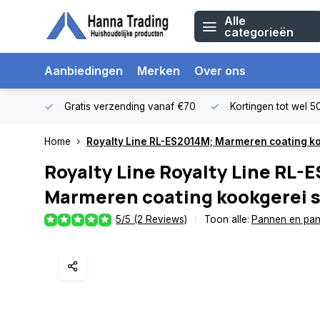
Alle
categorieën
Aanbiedingen
Merken
Over ons
Gratis verzending vanaf €70
Kortingen tot wel 
Home
Royalty Line RL-ES2014M; Marmeren coating ko
Royalty Line
Royalty Line RL-
Marmeren coating kookgerei s
5/5 (2 Reviews)
Toon alle:
Pannen en pan