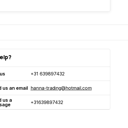
elp?
 us
+31 639897432
 us an email
hanna-trading@hotmail.com
 us a
+31639897432
sage