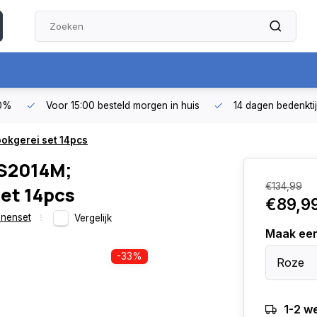
50%
Voor 15:00 besteld morgen in huis
14 dagen bedenkti
okgerei set 14pcs
ES2014M;
€134,99
et 14pcs
€89,9
nenset
Vergelijk
Maak ee
-33%
Roze
1-2 w