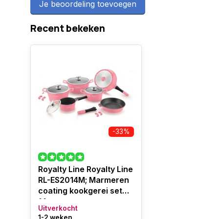
Je beoordeling toevoegen
Recent bekeken
-33%
Royalty Line Royalty Line
RL-ES2014M; Marmeren
coating kookgerei set
14pcs
Uitverkocht
1-2 weken