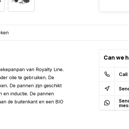
eken
Can we h
ekepanpan van Royalty Line.
Call
er olie te gebruiken. De
ken. De pannen zijn geschikt
Send
n en inductie. De pannen
Send
aan de buitenkant en een BIO
mes