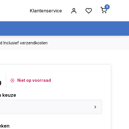
0
Klantenservice
jd
Inclusief verzendkosten
Niet op voorraad
9
n keuze
eken