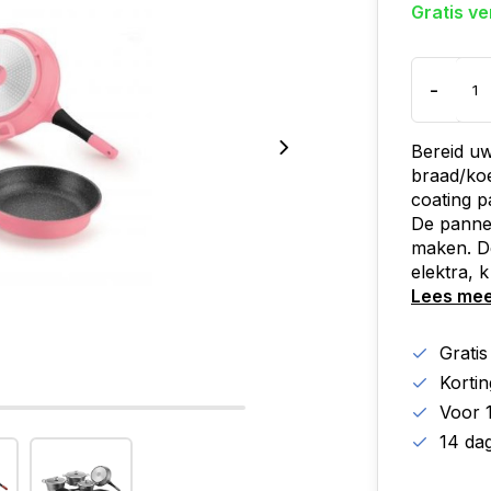
Gratis v
-
Bereid u
braad/koe
coating p
De pannen
maken. De
elektra, k
Lees me
Grati
Korti
Voor 
14 da