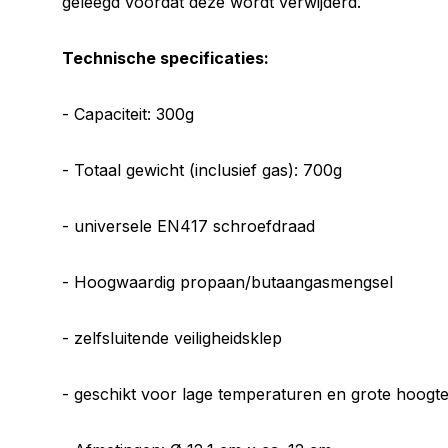
geleegd voordat deze wordt verwijderd.
Technische specificaties:
- Capaciteit: 300g
- Totaal gewicht (inclusief gas): 700g
- universele EN417 schroefdraad
- Hoogwaardig propaan/butaangasmengsel
- zelfsluitende veiligheidsklep
- geschikt voor lage temperaturen en grote hoogt