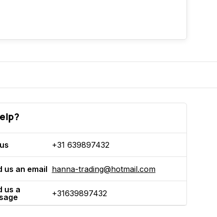
elp?
 us
+31 639897432
 us an email
hanna-trading@hotmail.com
 us a
+31639897432
sage