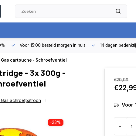
50%
Voor 15:00 besteld morgen in huis
14 dagen bedenkti
- Gas cartouche - Schroefventiel
ridge - 3x 300g -
€29,99
hroefventiel
€22,9
 Gas Schroefpatroon
Voor 
-23%
-