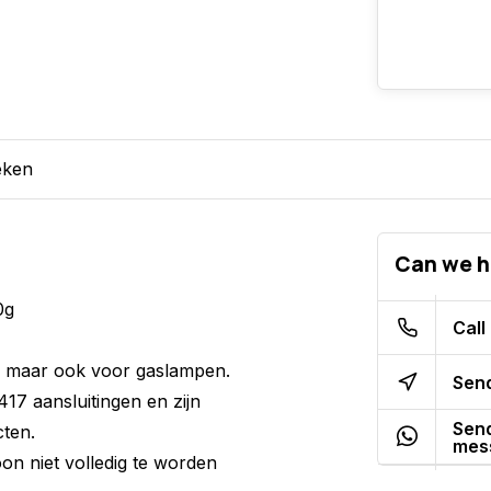
eken
Can we h
0g
Call
n, maar ook voor gaslampen.
Send
17 aansluitingen en zijn
Send
cten.
mes
oon niet volledig te worden