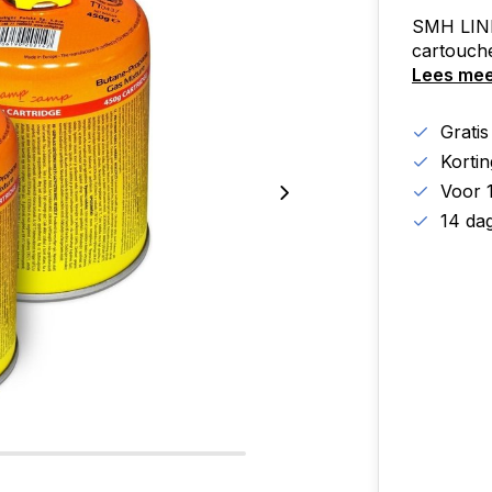
SMH LINE®
cartouche
Lees me
Grati
Korti
Voor 
14 da