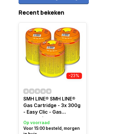
Recent bekeken
-23%
SMH LINE® SMH LINE®
Gas Cartridge - 3x 300g
- Easy Clic - Gas
cartouche -
Op voorraad
Schroefventiel
Voor 15:00 besteld, morgen