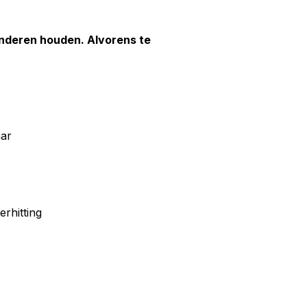
inderen houden. Alvorens te
aar
rhitting