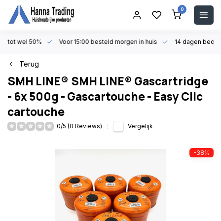
0
en tot wel 50%
Voor 15:00 besteld morgen in huis
14 dagen beden
Terug
SMH LINE®
SMH LINE® Gascartridge
- 6x 500g - Gascartouche - Easy Clic
cartouche
0/5 (0 Reviews)
Vergelijk
-38%