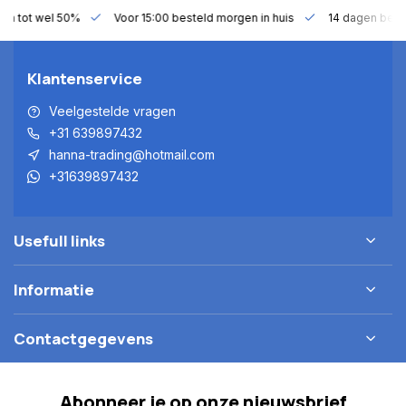
gen tot wel 50%
Voor 15:00 besteld morgen in huis
14 dagen bede
Klantenservice
Veelgestelde vragen
+31 639897432
hanna-trading@hotmail.com
+31639897432
Usefull links
Informatie
Contactgegevens
Abonneer je op onze nieuwsbrief