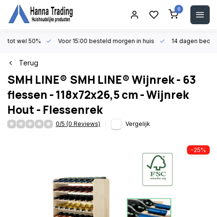
0
en tot wel 50%
Voor 15:00 besteld morgen in huis
14 dagen beden
Terug
SMH LINE®
SMH LINE® Wijnrek - 63
flessen - 118x72x26,5 cm - Wijnrek
Hout - Flessenrek
0/5 (0 Reviews)
Vergelijk
-25%