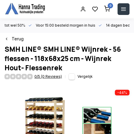
0
en tot wel 50%
Voor 15:00 besteld morgen in huis
14 dagen beden
Terug
SMH LINE®
SMH LINE® Wijnrek - 56
flessen - 118x68x25 cm - Wijnrek
Hout- Flessenrek
0/5 (0 Reviews)
Vergelijk
-44%