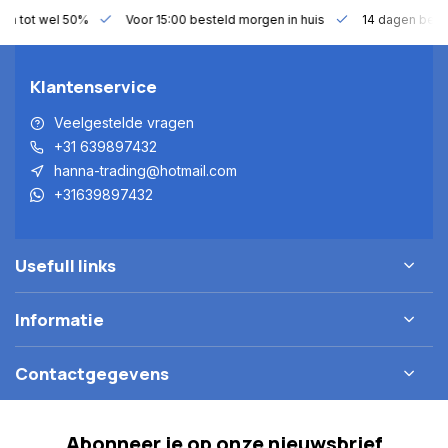
gen tot wel 50%
Voor 15:00 besteld morgen in huis
14 dagen bede
Klantenservice
Veelgestelde vragen
+31 639897432
hanna-trading@hotmail.com
+31639897432
Usefull links
Informatie
Contactgegevens
Abonneer je op onze nieuwsbrief