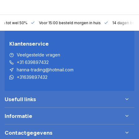
gen tot wel 50%
Voor 15:00 besteld morgen in huis
14 dagen bede
Klantenservice
Veelgestelde vragen
+31 639897432
hanna-trading@hotmail.com
+31639897432
Usefull links
Informatie
Contactgegevens