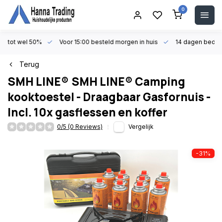
0
en tot wel 50%
Voor 15:00 besteld morgen in huis
14 dagen beden
Terug
SMH LINE®
SMH LINE® Camping
kooktoestel - Draagbaar Gasfornuis -
Incl. 10x gasflessen en koffer
0/5 (0 Reviews)
Vergelijk
-31%