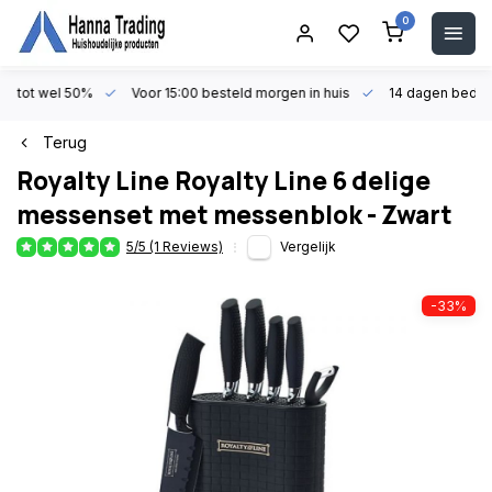
0
en tot wel 50%
Voor 15:00 besteld morgen in huis
14 dagen beden
Terug
Royalty Line
Royalty Line 6 delige
messenset met messenblok - Zwart
5/5 (1 Reviews)
Vergelijk
-33%