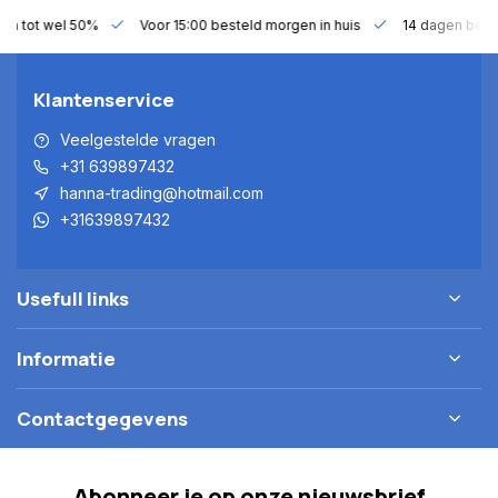
gen tot wel 50%
Voor 15:00 besteld morgen in huis
14 dagen bede
Klantenservice
Veelgestelde vragen
+31 639897432
hanna-trading@hotmail.com
+31639897432
Usefull links
Informatie
Contactgegevens
Abonneer je op onze nieuwsbrief