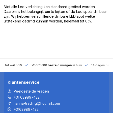
Niet alle Led verlichting kan standaard gedimd worden.
Daarom is het belangrijk om te kijken of de Led spots dimbaar
zijn. Wij hebben verschillende dimbare LED spot welke
uitstekend gedimd kunnen worden, helemaal tot 0%.
gen tot wel 50%
Voor 15:00 besteld morgen in huis
14 dagen bede
Klantenservice
Veelgestelde vragen
+31 639897432
hanna-trading@hotmail.com
+31639897432