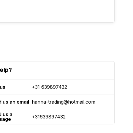
elp?
 us
+31 639897432
 us an email
hanna-trading@hotmail.com
 us a
+31639897432
sage