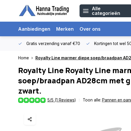
Alle
categorieën
Aanbiedingen
Merken
Over ons
Gratis verzending vanaf €70
Kortingen tot wel 
Home
Royalty Line marmer diepe soep/braadpan AD2
Royalty Line
Royalty Line mar
soep/braadpan AD28cm met gl
zwart.
5/5 (1 Reviews)
Toon alle:
Pannen en pan