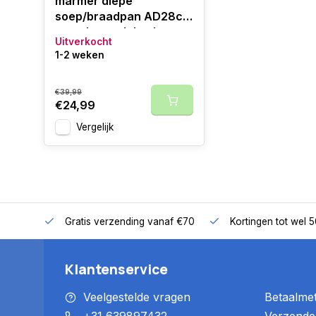
marmer diepe
soep/braadpan AD28cm
met glazen deksel zwart.
Uitverkocht
1-2 weken
€39,99
€24,99
Vergelijk
Gratis verzending vanaf €70
Kortingen tot wel 
Klantenservice
Veelgestelde vragen
Betaalme