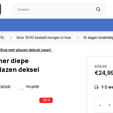
50%
Voor 15:00 besteld morgen in huis
14 dagen bedenkti
8cm met glazen deksel zwart.
mer diepe
€39,99
azen deksel
€24,9
nenset
Vergelijk
1-2 w
-38%
-