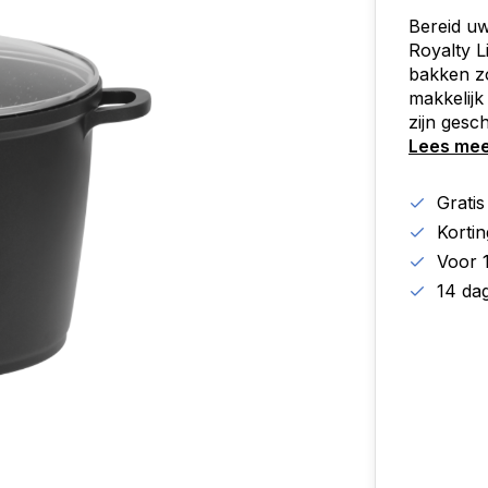
Bereid u
Royalty L
bakken zo
makkelij
zijn gesc
Lees me
Grati
Korti
Voor 
14 da