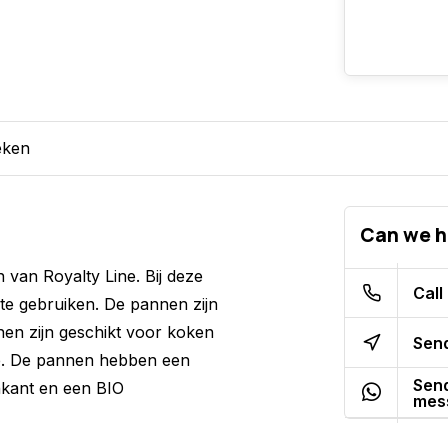
eken
Can we h
van Royalty Line. Bij deze
Call
te gebruiken. De pannen zijn
en zijn geschikt voor koken
Send
ie. De pannen hebben een
Send
nkant en een BIO
mes