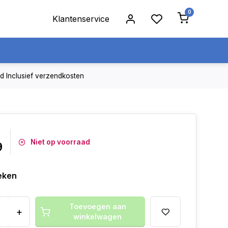
0
Klantenservice
jd
Inclusief verzendkosten
Niet op voorraad
9
eken
Toevoegen aan
+
winkelwagen