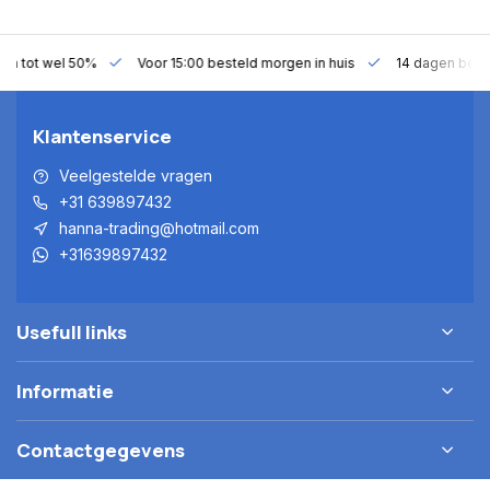
gen tot wel 50%
Voor 15:00 besteld morgen in huis
14 dagen bede
Klantenservice
Veelgestelde vragen
+31 639897432
hanna-trading@hotmail.com
+31639897432
Usefull links
Informatie
Contactgegevens