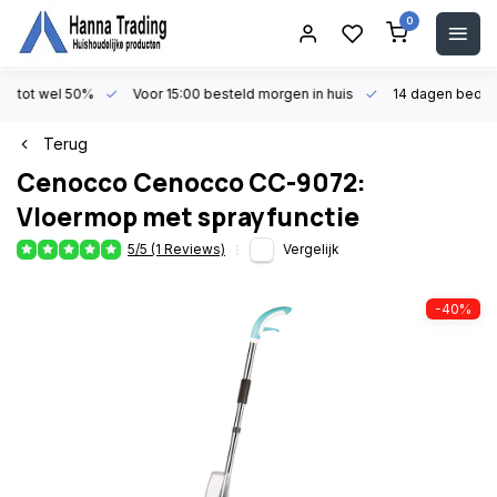
0
en tot wel 50%
Voor 15:00 besteld morgen in huis
14 dagen beden
Terug
Cenocco
Cenocco CC-9072:
Vloermop met sprayfunctie
5/5 (1 Reviews)
Vergelijk
-40%