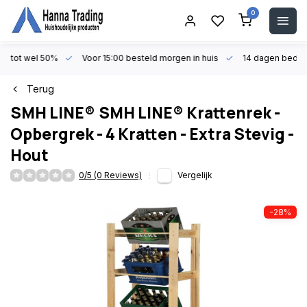
0
en tot wel 50%
Voor 15:00 besteld morgen in huis
14 dagen beden
Terug
SMH LINE®
SMH LINE® Krattenrek -
Opbergrek - 4 Kratten - Extra Stevig -
Hout
0/5 (0 Reviews)
Vergelijk
-28%