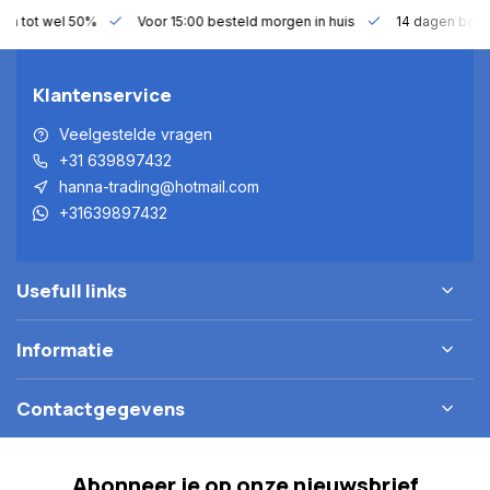
gen tot wel 50%
Voor 15:00 besteld morgen in huis
14 dagen bede
Klantenservice
Veelgestelde vragen
+31 639897432
hanna-trading@hotmail.com
+31639897432
Usefull links
Informatie
Contactgegevens
Abonneer je op onze nieuwsbrief