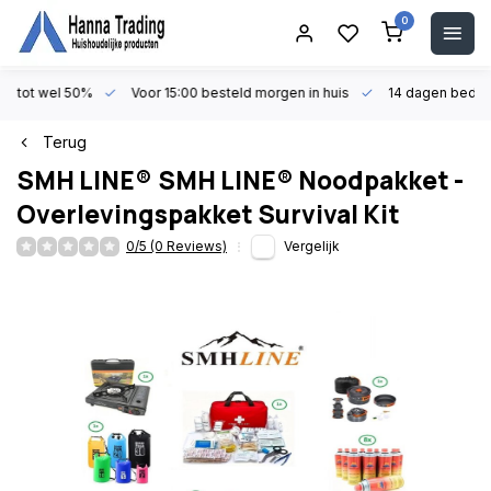
0
en tot wel 50%
Voor 15:00 besteld morgen in huis
14 dagen beden
Terug
SMH LINE®
SMH LINE® Noodpakket -
Overlevingspakket Survival Kit
0/5 (0 Reviews)
Vergelijk