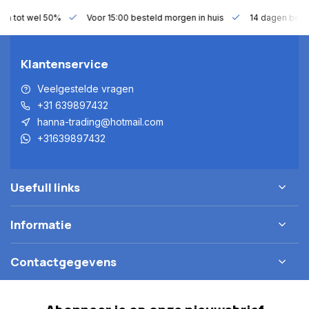
gen tot wel 50%
Voor 15:00 besteld morgen in huis
14 dagen bede
Klantenservice
Veelgestelde vragen
+31 639897432
hanna-trading@hotmail.com
+31639897432
Usefull links
Informatie
Contactgegevens