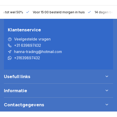
gen tot wel 50%
Voor 15:00 besteld morgen in huis
14 dagen bede
Klantenservice
Veelgestelde vragen
+31 639897432
hanna-trading@hotmail.com
+31639897432
Usefull links
Informatie
Contactgegevens