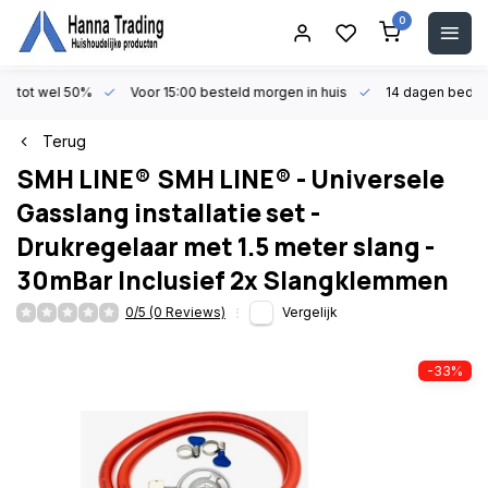
0
en tot wel 50%
Voor 15:00 besteld morgen in huis
14 dagen beden
Terug
SMH LINE®
SMH LINE® - Universele
Gasslang installatie set -
Drukregelaar met 1.5 meter slang -
30mBar Inclusief 2x Slangklemmen
0/5 (0 Reviews)
Vergelijk
-33%