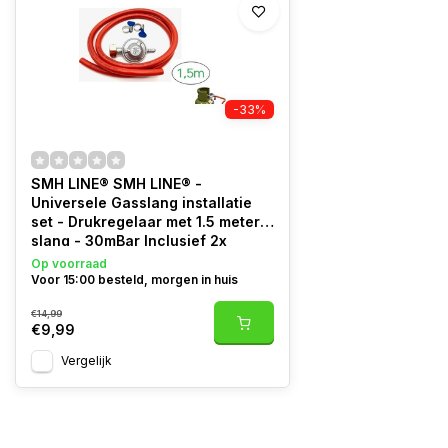
-33%
SMH LINE® SMH LINE® -
Universele Gasslang installatie
set - Drukregelaar met 1.5 meter
slang - 30mBar Inclusief 2x
Slangklemmen
Op voorraad
Voor 15:00 besteld, morgen in huis
€14,99
€9,99
Vergelijk