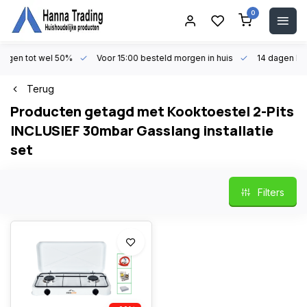
0
en tot wel 50%
Voor 15:00 besteld morgen in huis
14 dagen beden
Terug
Producten getagd met Kooktoestel 2-Pits
INCLUSIEF 30mbar Gasslang installatie
set
Filters