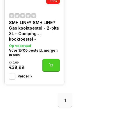
-22%
SMH LINE® SMH LINE®
Gas kooktoestel - 2-pits
XL - Camping
kooktoestel -
Gaskomfoor - Incl.
Op voorraad
Gasslang set
Voor 15:00 besteld, morgen
in huis
€49,99
€38,99
Vergelijk
1