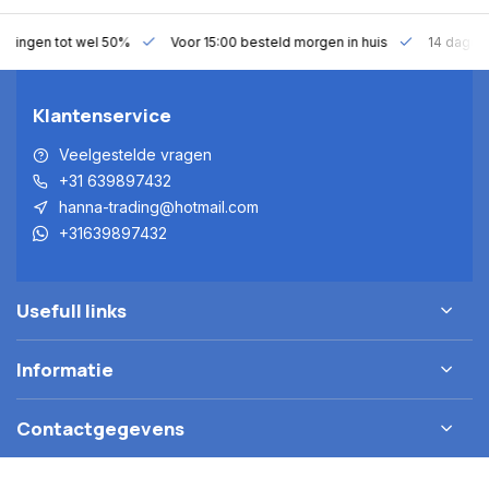
gen tot wel 50%
Voor 15:00 besteld morgen in huis
14 dagen bede
Klantenservice
Veelgestelde vragen
+31 639897432
hanna-trading@hotmail.com
+31639897432
Usefull links
Informatie
Contactgegevens