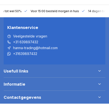
gen tot wel 50%
Voor 15:00 besteld morgen in huis
14 dagen bede
Klantenservice
Veelgestelde vragen
+31 639897432
hanna-trading@hotmail.com
+31639897432
Usefull links
Informatie
Contactgegevens