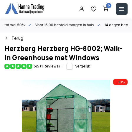
0
en tot wel 50%
Voor 15:00 besteld morgen in huis
14 dagen beden
Terug
Herzberg
Herzberg HG-8002; Walk-
in Greenhouse met Windows
5/5 (1 Reviews)
Vergelijk
-30%