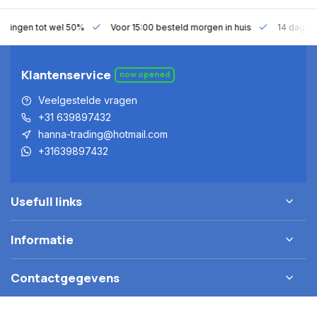
gen tot wel 50%
Voor 15:00 besteld morgen in huis
14 dagen bede
Klantenservice
now opened
Veelgestelde vragen
+31 639897432
hanna-trading@hotmail.com
+31639897432
Usefull links
Informatie
Contactgegevens