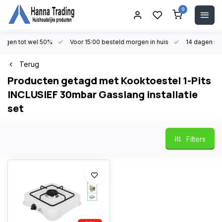
0
en tot wel 50%
Voor 15:00 besteld morgen in huis
14 dagen beden
Terug
Producten getagd met Kooktoestel 1-Pits
INCLUSIEF 30mbar Gasslang installatie
set
Filters