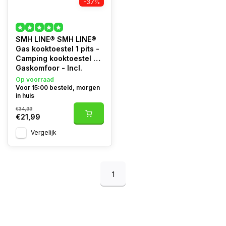
-37%
SMH LINE® SMH LINE®
Gas kooktoestel 1 pits -
Camping kooktoestel -
Gaskomfoor - Incl.
Gasslang set
Op voorraad
Voor 15:00 besteld, morgen
in huis
€34,99
€21,99
Vergelijk
1