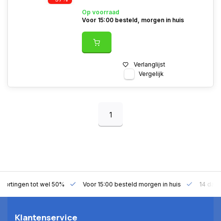
Op voorraad
Voor 15:00 besteld, morgen in huis
Verlanglijst
Vergelijk
1
gen tot wel 50%
Voor 15:00 besteld morgen in huis
14 dagen bede
Klantenservice