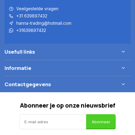
Veelgestelde vragen
+31 639897432
hanna-trading@hotmail.com
+31639897432
Usefull links
Informatie
Contactgegevens
Abonneer je op onze nieuwsbrief
Abonneer