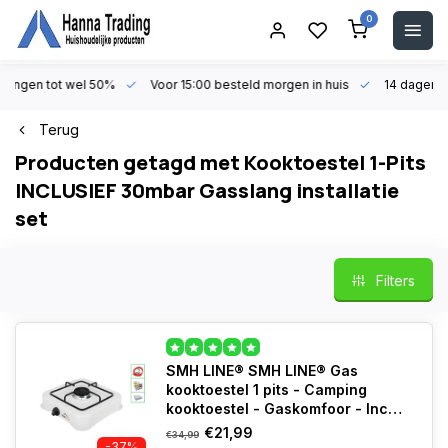
0
en tot wel 50%
Voor 15:00 besteld morgen in huis
14 dagen beden
Terug
Producten getagd met Kooktoestel 1-Pits
INCLUSIEF 30mbar Gasslang installatie
set
Filters
SMH LINE® SMH LINE® Gas
kooktoestel 1 pits - Camping
kooktoestel - Gaskomfoor - Incl.
Gasslang set
€21,99
€34,99
-37%